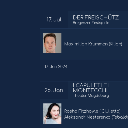
DER FREISCHÜTZ
17. Jul
Bregenzer Festspiele
Maximilian Krummen (Kilian)
17. Juli 2024
I CAPULETI E I
25. Jan
MONTECCHI
Theater Magdeburg
Rosha Fitzhowle ( Giulietta)
Aleksandr Nesterenko (Tebald