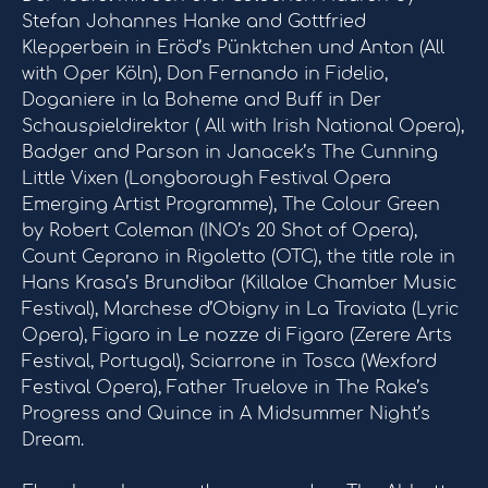
Stefan Johannes Hanke and Gottfried
Klepperbein in Eröd’s Pünktchen und Anton (All
with Oper Köln), Don Fernando in Fidelio,
Doganiere in la Boheme and Buff in Der
Schauspieldirektor ( All with Irish National Opera),
Badger and Parson in Janacek’s The Cunning
Little Vixen (Longborough Festival Opera
Emerging Artist Programme), The Colour Green
by Robert Coleman (INO’s 20 Shot of Opera),
Count Ceprano in Rigoletto (OTC), the title role in
Hans Krasa’s Brundibar (Killaloe Chamber Music
Festival), Marchese d’Obigny in La Traviata (Lyric
Opera), Figaro in Le nozze di Figaro (Zerere Arts
Festival, Portugal), Sciarrone in Tosca (Wexford
Festival Opera), Father Truelove in The Rake’s
Progress and Quince in A Midsummer Night’s
Dream.