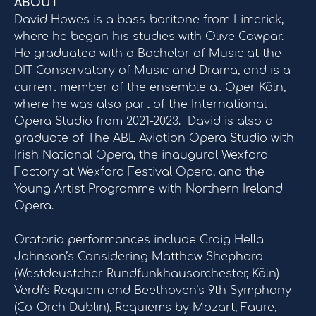
ABOUT
David Howes is a bass-baritone from Limerick,
where he began his studies with Olive Cowpar.
He graduated with a Bachelor of Music at the
DIT Conservatory of Music and Drama, and is a
current member of the ensemble at Oper Köln,
where he was also part of the International
Opera Studio from 2021-2023. David is also a
graduate of The ABL Aviation Opera Studio with
Irish National Opera, the inaugural Wexford
Factory at Wexford Festival Opera, and the
Young Artist Programme with Northern Ireland
Opera.
Oratorio performances include Craig Hella
Johnson’s Considering Matthew Shephard
(Westdeustcher Rundfunkhausorchester, Köln)
Verdi’s Requiem and Beethoven’s 9th Symphony
(Co-Orch Dublin), Requiems by Mozart, Faure,