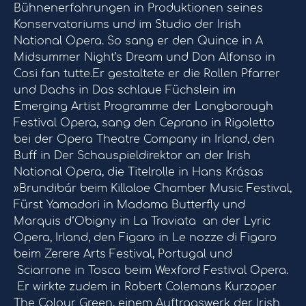
Bühnenerfahrungen in Produktionen seines
Konservatoriums und im Studio der Irish
National Opera. So sang er den Quince in A
Midsummer Night’s Dream und Don Alfonso in
Cosi fan tutte.Er gestaltete er die Rollen Pfarrer
und Dachs in Das schlaue Füchslein im
Emerging Artist Programme der Longborough
Festival Opera, sang den Ceprano in Rigoletto
bei der Opera Theatre Company in Irland, den
Buff in Der Schauspieldirektor an der Irish
National Opera, die Titelrolle in Hans Krásas
»Brundibár beim Killaloe Chamber Music Festival,
Fürst Yamadori in Madama Butterfly und
Marquis d‘Obigny in La Traviata an der Lyric
Opera, Irland, den Figaro in Le nozze di Figaro
beim Zerere Arts Festival, Portugal und
Sciarrone in Tosca beim Wexford Festival Opera.
Er wirkte zudem in Robert Colemans Kurzoper
The Colour Green, einem Auftragswerk der Irish