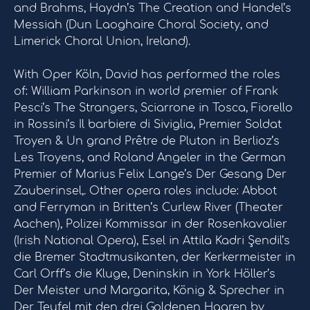
and Brahms, Haydn’s The Creation and Handel’s
Messiah (Dun Laoghaire Choral Society, and
Limerick Choral Union, Ireland).
With Oper Köln, David has performed the roles
of: William Parkinson in world premier of Frank
Pesci’s The Strangers, Sciarrone in Tosca, Fiorello
in Rossini’s Il barbiere di Siviglia, Premier Soldat
Troyen & Un grand Prêtre de Pluton in Berlioz’s
Les Troyens, and Roland Angeler in the German
Premier of Marius Felix Lange’s Der Gesang Der
Zauberinsel,. Other opera roles include: Abbot
and Ferryman in Britten’s Curlew River (Theater
Aachen), Polizei Kommissar in der Rosenkavalier
(Irish National Opera), Esel in Attila Kadri Şendil’s
die Bremer Stadtmusikanten, der Kerkermeister in
Carl Orff’s die Kluge, Deninskin in York Höller’s
Der Meister und Margarita, König & Sprecher in
Der Teufel mit den drei Goldenen Haaren by