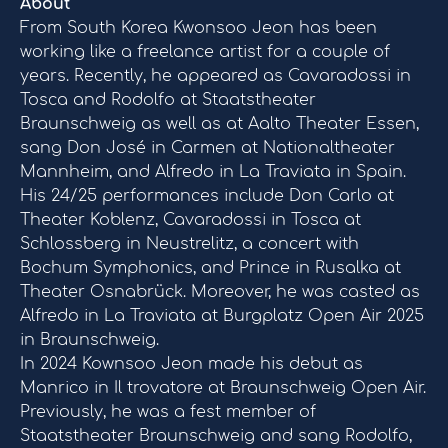
About
From South Korea Kwonsoo Jeon has been
working like a freelance artist for a couple of
years. Recently, he appeared as Cavaradossi in
Tosca and Rodolfo at Staatstheater
Braunschweig as well as at Aalto Theater Essen,
sang Don José in Carmen at Nationaltheater
Mannheim, and Alfredo in La Traviata in Spain.
His 24/25 performances include Don Carlo at
Theater Koblenz, Cavaradossi in Tosca at
Schlossberg in Neustrelitz, a concert with
Bochum Symphonics, and Prince in Rusalka at
Theater Osnabrück. Moreover, he was casted as
Alfredo in La Traviata at Burgplatz Open Air 2025
in Braunschweig.
In 2024 Kownsoo Jeon made his debut as
Manrico in Il trovatore at Braunschweig Open Air.
Previously, he was a fest member of
Staatstheater Braunschweig and sang Rodolfo,