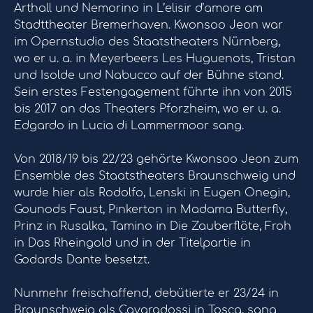
Arthall und Nemorino in L’elisir d’amore am
Stadttheater Bremerhaven. Kwonsoo Jeon war
im Opernstudio des Staatstheaters Nürnberg,
wo er u. a. in Meyerbeers Les Huguenots, Tristan
und Isolde und Nabucco auf der Bühne stand.
Sein erstes Festengagement führte ihn von 2015
bis 2017 an das Theaters Pforzheim, wo er u. a.
Edgardo in Lucia di Lammermoor sang.
Von 2018/19 bis 22/23 gehörte Kwonsoo Jeon zum
Ensemble des Staatstheaters Braunschweig und
wurde hier als Rodolfo, Lenski in Eugen Onegin,
Gounods Faust, Pinkerton in Madama Butterfly,
Prinz in Rusalka, Tamino in Die Zauberflöte, Froh
in Das Rheingold und in der Titelpartie in
Godards Dante besetzt.
Nunmehr freischaffend, debütierte er 23/24 in
Braunschweig als Cavaradossi in Tosca, sang