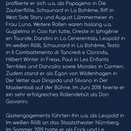
profilierte er sich u.a. als Papageno in Die
Zauberflöte, Schaunard in La Bohème, Riff in
West Side Story und August Lämmermeier in
Frau Luna. Weitere Rollen waren bislang u.a.
Guglielmo in Cosi fan tutte, Oreste in Iphigénie
en Tauride, Dandini in La Cenerentola, Leopold in
Im weißen Rößl, Schaunard in La Bohème, Testo
in Il Combattimento di Tancredi e Clorinda,
Hilbert Winter in Freax, Paul in Les Enfants
Terribles und Dancaïro sowie Morales in Carmen.
Zudem stand er als Egon von Wildenhagen in
Der Vetter aus Dingsda und Silvano in Der
Maskenball auf der Bühne. Im Juni 2018 feierte er
ein sehr erfolgreiches Rollendebüt als Don
Giovanni.
Gastengagements führten ihn u.a. als Leopold in
Im weißen Rößl an das Staatstheater Nürnberg.
Im Sommer 2019 hatte er als Frick und Le