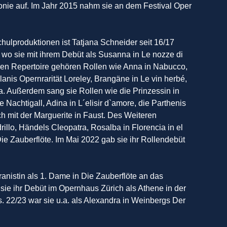
armonie auf. Im Jahr 2015 nahm sie an dem Festival Oper
ulproduktionen ist Tatjana Schneider seit 16/17
 wo sie mit ihrem Debüt als Susanna in Le nozze di
eren Repertoire gehören Rollen wie Anna in Nabucco,
lanis Opernrarität Loreley, Brangäne in Le vin herbé,
ata. Außerdem sang sie Rollen wie die Prinzessin in
 Nachtigall, Adina in L´elisir d`amore, die Parthenis
ch mit der Marguerite in Faust. Des Weiteren
drillo, Händels Cleopatra, Rosalba in Florencia in el
e Zauberflöte. Im Mai 2022 gab sie ihr Rollendebüt
nistin als 1. Dame in Die Zauberflöte an das
ie ihr Debüt im Opernhaus Zürich als Athene in der
 22/23 war sie u.a. als Alexandra in Weinbergs Der