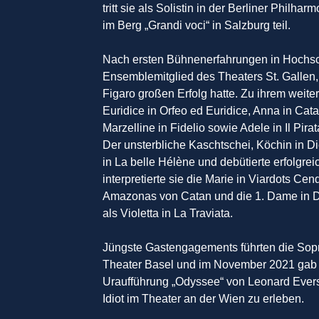
tritt sie als Solistin in der Berliner Philh
im Berg „Grandi voci“ in Salzburg teil.
Nach ersten Bühnenerfahrungen in Hochsch
Ensemblemitglied des Theaters St. Gallen,
Figaro großen Erfolg hatte. Zu ihrem weit
Euridice in Orfeo ed Euridice, Anna in Cata
Marzelline in Fidelio sowie Adele in Il Pir
Der unsterbliche Kaschtschei, Köchin in Die
in La belle Hélène und debütierte erfolgrei
interpretierte sie die Marie in Viardots Cen
Amazonas von Catan und die 1. Dame in Di
als Violetta in La Traviata.
Jüngste Gastengagements führten die Sopra
Theater Basel und im November 2021 gab s
Uraufführung „Odyssee“ von Leonard Evers.
Idiot im Theater an der Wien zu erleben.