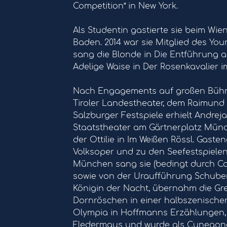
Competition“ in New York.
Als Studentin gastierte sie beim W
Baden. 2014 war sie Mitglied des You
sang die Blonde in Die Entführung au
Adelige Waise in Der Rosenkavalier i
Nach Engagements auf großen Bühne
Tiroler Landestheater, dem Raimund
Salzburger Festspiele erhielt Andrej
Staatstheater am Gärtnerplatz Münc
der Ottilie in Im Weißen Rössl. Gast
Volksoper und zu den Seefestspiele
München sang sie (bedingt durch Co
sowie von der Uraufführung Schuber
Königin der Nacht, übernahm die Gre
Dornröschen in einer halbszenischen
Olympia in Hoffmanns Erzählungen, i
Fledermaus und wurde als Cunegonde