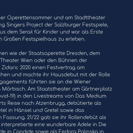
iener Operettensommer und am Stadttheater
ng Singers Project der Salzburger Festspiele,
s dem Serail für Kinder und war als Erste
m Großen Festspielhaus zu erleben.
n wie der Staatsoperette Dresden, dem
 Theater Wien oder den Bühnen der
a Zidaric 2020 einen Festvertrag am
hen und machte ihr Hausdebut mit der Rolle
engagements führten sie an die Wiener
n Mörbisch. Am Staatstheater am Gärtnerplatz
vid-19) in den Livestreams von Das Medium
ts Reise nach Atzenbrugg, debütierte als
tel in Hänsel und Gretel sowie das
 Fassung. 21/22 gab sie ihr Rollendebüt als
nterpretierte eine wunderbare Adele in Die
 in Candide sowie als Fedora Palinska in