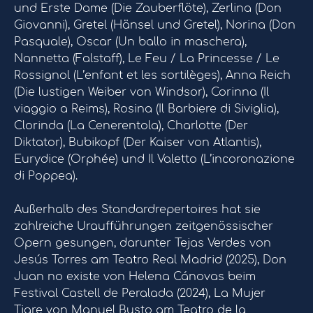
und Erste Dame (Die Zauberflöte), Zerlina (Don
Giovanni), Gretel (Hänsel und Gretel), Norina (Don
Pasquale), Oscar (Un ballo in maschera),
Nannetta (Falstaff), Le Feu / La Princesse / Le
Rossignol (L’enfant et les sortilèges), Anna Reich
(Die lustigen Weiber von Windsor), Corinna (Il
viaggio a Reims), Rosina (Il Barbiere di Siviglia),
Clorinda (La Cenerentola), Charlotte (Der
Diktator), Bubikopf (Der Kaiser von Atlantis),
Eurydice (Orphée) und Il Valetto (L’incoronazione
di Poppea).
Außerhalb des Standardrepertoires hat sie
zahlreiche Uraufführungen zeitgenössischer
Opern gesungen, darunter Tejas Verdes von
Jesús Torres am Teatro Real Madrid (2025), Don
Juan no existe von Helena Cánovas beim
Festival Castell de Peralada (2024), La Mujer
Tigre von Manuel Busto am Teatro de la