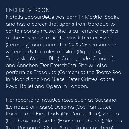
ENGLISH VERSION
Natalia Labourdette was born in Madrid, Spain,
and has a career that spans from baroque to
contemporary music. She is currently a member
of the Ensemble at Aalto Musiktheater Essen
(Germany), and during the 2025/26 season she
will embody the roles of Gilda (Rigoletto),
Franziska (Wiener Blut), Cunegonde (Candide),
and Ännchen (Der Freischütz). She will also
perform as Frasquita (Carmen) at the Teatro Real
in Madrid and 2nd Niece (Peter Grimes) at the
Royal Ballet and Opera in London.
Her repertoire includes roles such as Susanna
(Le nozze di Figaro), Despina (Così fan tutte),
Pamina and First Lady (Die Zauberflöte), Zerlina
(Don Giovanni), Gretel (Hänsel und Gretel), Norina
(Don Pasquale), Oscar (Un ballo in maschera),