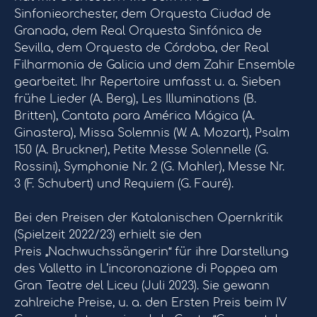
Sinfonieorchester, dem Orquesta Ciudad de
Granada, dem Real Orquesta Sinfónica de
Sevilla, dem Orquesta de Córdoba, der Real
Filharmonia de Galicia und dem Zahir Ensemble
gearbeitet. Ihr Repertoire umfasst u. a. Sieben
frühe Lieder (A. Berg), Les Illuminations (B.
Britten), Cantata para América Mágica (A.
Ginastera), Missa Solemnis (W. A. Mozart), Psalm
150 (A. Bruckner), Petite Messe Solennelle (G.
Rossini), Symphonie Nr. 2 (G. Mahler), Messe Nr.
3 (F. Schubert) und Requiem (G. Fauré).
Bei den Preisen der Katalanischen Opernkritik
(Spielzeit 2022/23) erhielt sie den
Preis „Nachwuchssängerin“ für ihre Darstellung
des Valletto in L’incoronazione di Poppea am
Gran Teatre del Liceu (Juli 2023). Sie gewann
zahlreiche Preise, u. a. den Ersten Preis beim IV