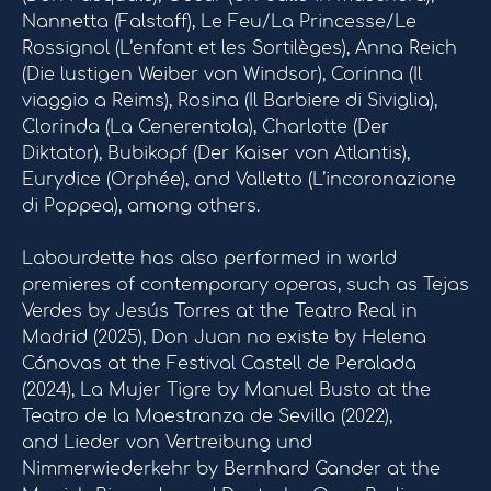
Nannetta (Falstaff), Le Feu/La Princesse/Le
Rossignol (L’enfant et les Sortilèges), Anna Reich
(Die lustigen Weiber von Windsor), Corinna (Il
viaggio a Reims), Rosina (Il Barbiere di Siviglia),
Clorinda (La Cenerentola), Charlotte (Der
Diktator), Bubikopf (Der Kaiser von Atlantis),
Eurydice (Orphée), and Valletto (L’incoronazione
di Poppea), among others.
Labourdette has also performed in world
premieres of contemporary operas, such as Tejas
Verdes by Jesús Torres at the Teatro Real in
Madrid (2025), Don Juan no existe by Helena
Cánovas at the Festival Castell de Peralada
(2024), La Mujer Tigre by Manuel Busto at the
Teatro de la Maestranza de Sevilla (2022),
and Lieder von Vertreibung und
Nimmerwiederkehr by Bernhard Gander at the