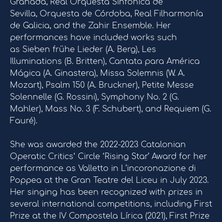
Granada, Real Orquesta Sinfónica de
Sevilla, Orquesta de Córdoba, Real Filharmonía
de Galicia, and the Zahir Ensemble. Her
performances have included works such
as Sieben frühe Lieder (A. Berg), Les
Illuminations (B. Britten), Cantata para América
Mágica (A. Ginastera), Missa Solemnis (W. A.
Mozart), Psalm 150 (A. Bruckner), Petite Messe
Solennelle (G. Rossini), Symphony No. 2 (G.
Mahler), Mass No. 3 (F. Schubert), and Requiem (G.
Fauré).
She was awarded the 2022-2023 Catalonian
Operatic Critics‘ Circle ‘Rising Star’ Award for her
performance as Valletto in L’incoronazione di
Poppea at the Gran Teatre del Liceu in July 2023.
Her singing has been recognized with prizes in
several international competitions, including First
Prize at the IV Compostela Lírica (2021), First Prize