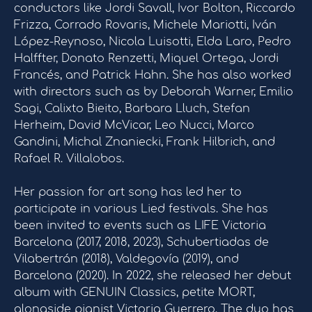
conductors like Jordi Savall, Ivor Bolton, Riccardo
Frizza, Corrado Rovaris, Michele Mariotti, Iván
López-Reynoso, Nicola Luisotti, Elda Laro, Pedro
Halffter, Donato Renzetti, Miquel Ortega, Jordi
Francés, and Patrick Hahn. She has also worked
with directors such as by Deborah Warner, Emilio
Sagi, Calixto Bieito, Barbara Lluch, Stefan
Herheim, David McVicar, Leo Nucci, Marco
Gandini, Michal Znaniecki, Frank Hilbrich, and
Rafael R. Villalobos.
Her passion for art song has led her to
participate in various Lied festivals. She has
been invited to events such as LIFE Victoria
Barcelona (2017, 2018, 2023), Schubertiadas de
Vilabertrán (2018), Valdegovía (2019), and
Barcelona (2020). In 2022, she released her debut
album with GENUIN Classics, petite MORT,
alongside pianist Victoria Guerrero. The duo has