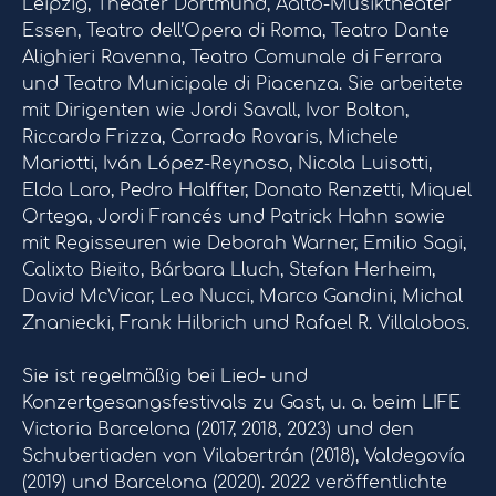
Leipzig, Theater Dortmund, Aalto-Musiktheater
Essen, Teatro dell’Opera di Roma, Teatro Dante
Alighieri Ravenna, Teatro Comunale di Ferrara
und Teatro Municipale di Piacenza. Sie arbeitete
mit Dirigenten wie Jordi Savall, Ivor Bolton,
Riccardo Frizza, Corrado Rovaris, Michele
Mariotti, Iván López-Reynoso, Nicola Luisotti,
Elda Laro, Pedro Halffter, Donato Renzetti, Miquel
Ortega, Jordi Francés und Patrick Hahn sowie
mit Regisseuren wie Deborah Warner, Emilio Sagi,
Calixto Bieito, Bárbara Lluch, Stefan Herheim,
David McVicar, Leo Nucci, Marco Gandini, Michal
Znaniecki, Frank Hilbrich und Rafael R. Villalobos.
Sie ist regelmäßig bei Lied- und
Konzertgesangsfestivals zu Gast, u. a. beim LIFE
Victoria Barcelona (2017, 2018, 2023) und den
Schubertiaden von Vilabertrán (2018), Valdegovía
(2019) und Barcelona (2020). 2022 veröffentlichte