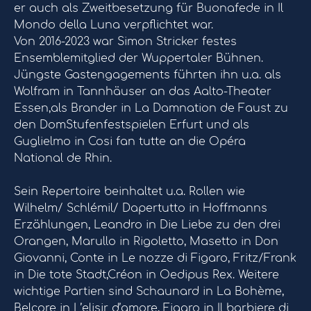
er auch als Zweitbesetzung für Buonafede in Il
Mondo della Luna verpflichtet war.
Von 2016-2023 war Simon Stricker festes
Ensemblemitglied der Wuppertaler Bühnen.
Jüngste Gastengagements führten ihn u.a. als
Wolfram in Tannhäuser an das Aalto-Theater
Essen,als Brander in La Damnation de Faust zu
den DomStufenfestspielen Erfurt und als
Guglielmo in Cosi fan tutte an die Opéra
National de Rhin.
Sein Repertoire beinhaltet u.a. Rollen wie
Wilhelm/ Schlémil/ Dapertutto in Hoffmanns
Erzählungen, Leandro in Die Liebe zu den drei
Orangen, Marullo in Rigoletto, Masetto in Don
Giovanni, Conte in Le nozze di Figaro, Fritz/Frank
in Die tote Stadt,Créon in Oedipus Rex. Weitere
wichtige Partien sind Schaunard in La Bohème,
Belcore in L’elisir d’amore, Figaro in Il barbiere di