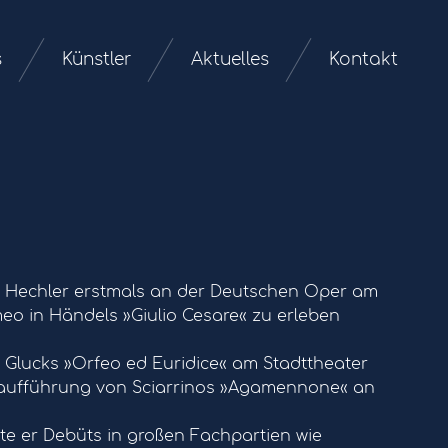
s
Künstler
Aktuelles
Kontakt
ias Hechler erstmals an der Deutschen Oper am
eo in Händels »Giulio Cesare« zu erleben
n Glucks »Orfeo ed Euridice« am Stadttheater
 Uraufführung von Sciarrinos »Agamennone« an
rte er Debüts in großen Fachpartien wie