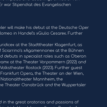
r war Stipendiat des Evangelischen
ler will make his debut at the Deutsche Oper
omeo in Handel’s »Giulio Cesare«. Further
ridice« at the Stadttheater Klagenfurt, as
 of Sciarrino’s »Agamennone« at the Bühnen
ed debuts in specialist roles such as Oberon
ream« at the Theater Vorpommern (2022) and
 Volkstheater Rostock (2023). Further guest
Frankfurt Opera, the Theater an der Wien,
 Nationaltheater Mannheim, the
 the Theater Osnabrück and the Wuppertaler
 in the great oratorios and passions of