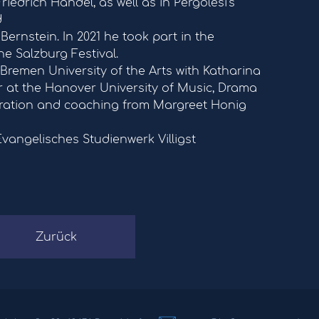
drich Handel, as well as in Pergolesi’s
d
ernstein. In 2021 he took part in the
e Salzburg Festival.
 Bremen University of the Arts with Katharina
r at the Hanover University of Music, Drama
iration and coaching from Margreet Honig
vangelisches Studienwerk Villigst
Zurück