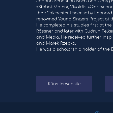
Johann Sebastian Bach and Georg Frie
»Stabat Mater«, Vivaldi’s »Gloria« an
the »Chichester Psalms« by Leonard B
renowned Young Singers Project at th
He completed his studies first at the
Rössner and later with Gudrun Pelke
and Media. He received further insp
and Marek Rzepka.
He was a scholarship holder of the E
Künstlerwebsite