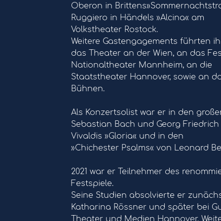
Oberon in Brittens»Sommernachtstr
Ruggiero in Händels »Alcina« am
Volkstheater Rostock.
Weitere Gastengagements führten ih
das Theater an der Wien, an das Fe
Nationaltheater Mannheim, an die
Staatstheater Hannover, sowie an d
Bühnen.
Als Konzertsolist war er in den gro
Sebastian Bach und Georg Friedrich 
Vivaldis »Gloria« und in den
»Chichester Psalms« von Leonard Ber
2021 war er Teilnehmer des renommie
Festspiele.
Seine Studien absolvierte er zunäch
Katharina Rössner und später bei Gu
Theater und Medien Hannover. Weite